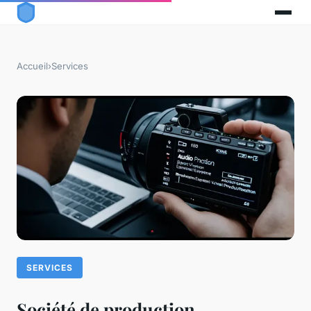
Accueil
›
Services
SERVICES
Société de production